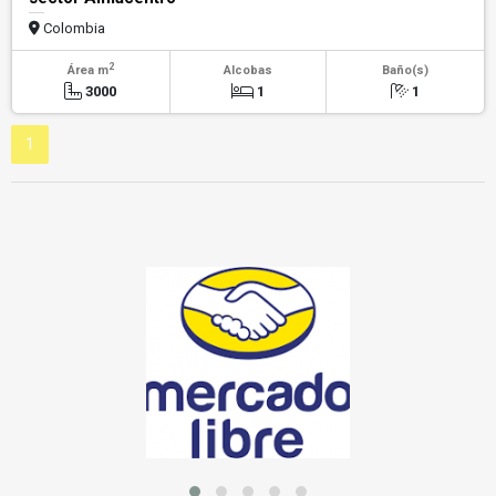
Colombia
2
Área m
Alcobas
Baño(s)
3000
1
1
1