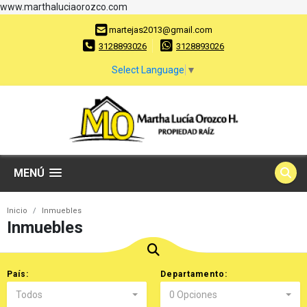
www.marthaluciaorozco.com
martejas2013@gmail.com
3128893026
3128893026
Select Language
▼
MENÚ
Inicio
Inmuebles
Inmuebles
País:
Departamento:
Todos
0 Opciones