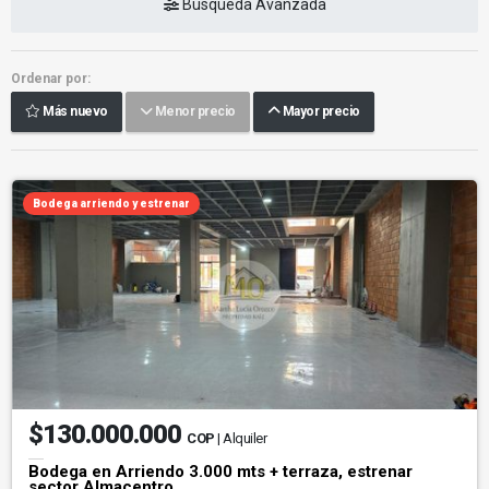
Búsqueda Avanzada
Ordenar por:
Más nuevo
Menor precio
Mayor precio
Bodega arriendo y estrenar
$130.000.000
COP
| Alquiler
Bodega en Arriendo 3.000 mts + terraza, estrenar
sector Almacentro