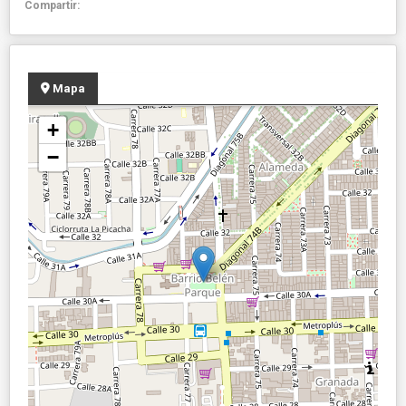
Compartir:
Mapa
+
−