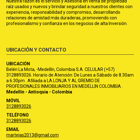
Nuestra razón es el servicio y Asesoría en venta de propiedad
raíz usados y nuevos y brindar seguridad a nuestros clientes con
experiencia, responsabilidad y compromiso, desarrollando
relaciones de amistad más duraderas, promoviendo con
profesionalismo y confianza en los negocios de alta Inversión.
UBICACIÓN Y CONTACTO
UBICACIÓN
Belén La Mota, -Medellín, Colombia S.A. CELULAR (+57)
3128893026. Horario de Atención: De Lunes a Sábado de 8.30am
a 6.30pm . Afiliada a LA LONJA Y AL GREMIO DE
PROFESIONALES INMOBILIARIOS EN MEDELLIN COLOMBIA .
Medellín - Antioquia - Colombia
MÓVIL
3128893026
TELÉFONO
3128893026
EMAIL
martejas2013@gmail.com