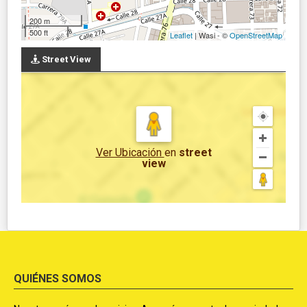
200 m
500 ft
Leaflet
| Wasi - ©
OpenStreetMap
Street View
Ver Ubicación
en
street
view
QUIÉNES SOMOS