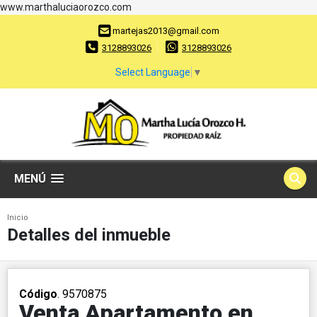
www.marthaluciaorozco.com
martejas2013@gmail.com
3128893026
3128893026
Select Language
▼
MENÚ
Inicio
Detalles del inmueble
Código
. 9570875
Venta Apartamento en