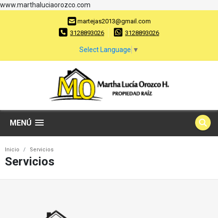
www.marthaluciaorozco.com
martejas2013@gmail.com
3128893026
3128893026
Select Language
▼
MENÚ
Inicio
Servicios
Servicios