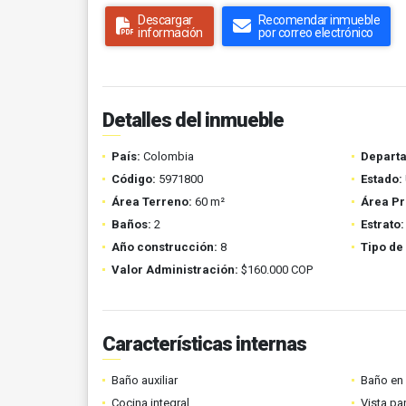
Descargar
Recomendar inmueble
información
por correo electrónico
Detalles del inmueble
País:
Colombia
Depart
Código:
5971800
Estado:
Área Terreno:
60 m²
Área Pr
Baños:
2
Estrato:
Año construcción:
8
Tipo de
Valor Administración:
$160.000 COP
Características internas
Baño auxiliar
Baño en 
Cocina integral
Vista p