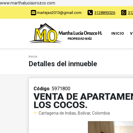
www.marthaluciaorozco.com
martejas2013@gmail.com
3128893026
31
INICIO
V
Inicio
Detalles del inmueble
Código
. 5971800
VENTA DE APARTAME
LOS COCOS.
Cartagena de Indias, Bolívar, Colombia