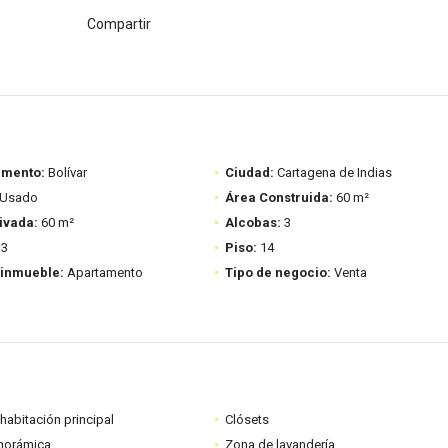
Compartir
amento:
Bolívar
Ciudad:
Cartagena de Indias
Usado
Área Construida:
60 m²
ivada:
60 m²
Alcobas:
3
3
Piso:
14
 inmueble:
Apartamento
Tipo de negocio:
Venta
habitación principal
Clósets
anorámica
Zona de lavandería