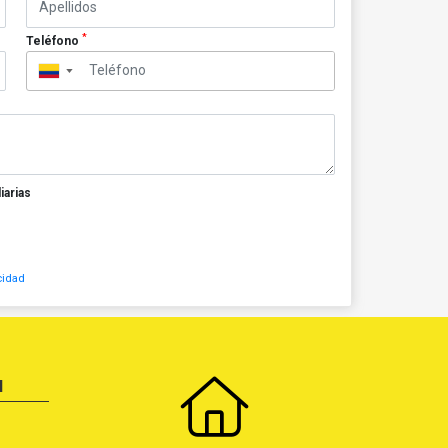
*
Teléfono
▼
iarias
cidad
N