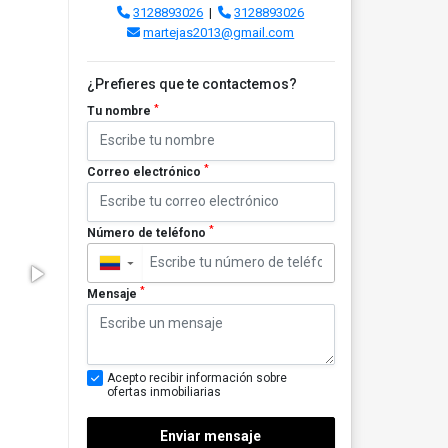
3128893026
|
3128893026
martejas2013@gmail.com
¿Prefieres que te contactemos?
*
Tu nombre
*
Correo electrónico
*
Número de teléfono
▼
*
Mensaje
Acepto recibir información sobre
ofertas inmobiliarias
Enviar mensaje