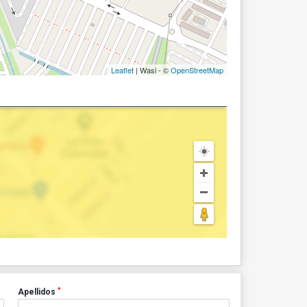
Leaflet
| Wasi - ©
OpenStreetMap
*
Apellidos