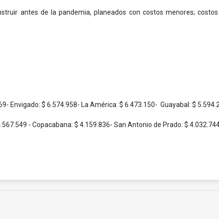
ruir antes de la pandemia, planeados con costos menores; costos de
469- Envigado: $ 6.574.958- La América: $ 6.473.150- Guayabal: $ 5.594.
$ 4.567.549 - Copacabana: $ 4.159.836- San Antonio de Prado: $ 4.032.744