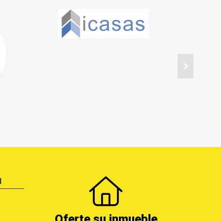
N
Oferte su inmueble