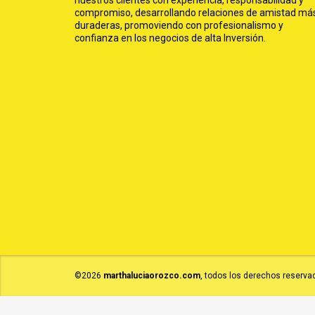
nuestros clientes con experiencia, responsabilidad y
compromiso, desarrollando relaciones de amistad má
duraderas, promoviendo con profesionalismo y
confianza en los negocios de alta Inversión.
©2026
marthaluciaorozco.com
, todos los derechos reserva