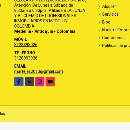
CELULAR (+57) 3128893026. Horario de
s
Atención: De Lunes a Sábado de
Alquiler
8.30am a 6.30pm . Afiliada a LA LONJA
Servicios
Y AL GREMIO DE PROFESIONALES
INMOBILIARIOS EN MEDELLIN
Blog
COLOMBIA .
Nuestra Empre
Medellín - Antioquia - Colombia
Contáctenos
MÓVIL
3128893026
Políticas de pr
TELÉFONO
3128893026
EMAIL
martejas2013@gmail.com
Facebook
X
Instagram
YouTube
dos.