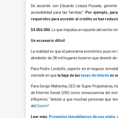
De acuerdo con Eduardo Loaiza Posada, gerent
accesibilidad para las familias”.
Por ejemplo, para
requeridos para acceder al crédito se han reduci
$4.056.000.
Lo que impulsa un repunte del sector inm
Un escenario difícil
La realidad es que el panorama económico puso en a
alrededor de 38 mil hogares tuvieron que desistir de
Para Pedro Londoño, experto en el negocio inmobili
coincide en que
la baja de las
tasas de interés
es un
Para Sergio Mahecha, CEO de Super Propietarios, ha
de Interrés Social (VIS) como consecuencia del in
influyeron, “debido a que muchas personas que tenía
del
Sisben
”.
Leer más:
Proyectos inmobiliarios de uso mixto: 