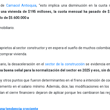
e de
Camacol Antioquia
, “esto implica una disminución en la cuota
 una vivienda de $195 millones, la cuota mensual ha pasado de $2
do de $5.600.000 a
obiliario.
prietos al sector constructor y en espera el sueño de muchos colombi
 comprar vivienda.
ario, la desaceleración en el
sector de la construcción
se evidencia en
a buena señal para la normalización del sector en 2025 y eso, sin d
y otros puntos que fueron determinantes en el freno a intención de co
cremento en el salario mínimo. Además, dice, las modificaciones en l
n el cierre financiero dejaron de aplicar porque les cambiaron las regl
una tendencia creciente