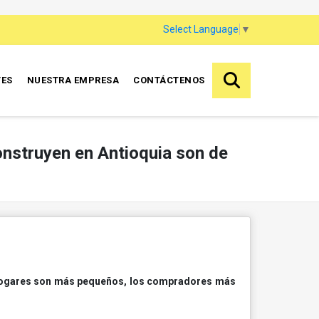
Select Language
▼
TES
NUESTRA EMPRESA
CONTÁCTENOS
onstruyen en Antioquia son de
hogares son más pequeños, los compradores más