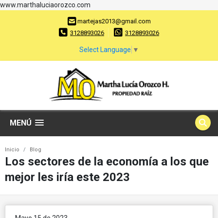
www.marthaluciaorozco.com
martejas2013@gmail.com
3128893026
3128893026
Select Language
▼
MENÚ
Inicio
Blog
Los sectores de la economía a los que
mejor les iría este 2023
Mayo 15 de 2023