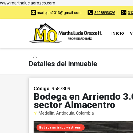
www.marthaluciaorozco.com
martejas2013@gmail.com
3128893026
31
INICIO
V
Inicio
Detalles del inmueble
Código
. 9587809
Bodega en Arriendo 3.
sector Almacentro
Medellín, Antioquia, Colombia
Bodega arriendo y estrenar