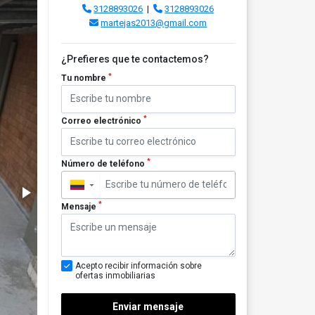
3128893026
|
3128893026
martejas2013@gmail.com
¿Prefieres que te contactemos?
*
Tu nombre
*
Correo electrónico
*
Número de teléfono
▼
*
Mensaje
Acepto recibir información sobre
ofertas inmobiliarias
Enviar mensaje