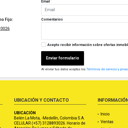
*
Email
no Fijo:
Comentarios
93026
Acepto recibir información sobre ofertas inmobil
Enviar formulario
Al enviar tus datos aceptas los
Términos de servicio y priva
UBICACIÓN Y CONTACTO
INFORMACIÓ
UBICACIÓN
Inicio
Belén La Mota, -Medellín, Colombia S.A.
Ventas
CELULAR (+57) 3128893026. Horario de