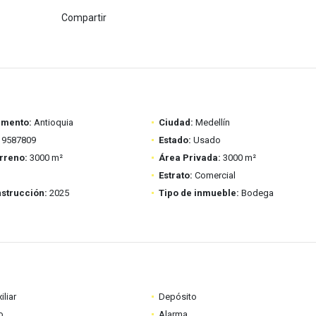
Compartir
amento:
Antioquia
Ciudad:
Medellín
9587809
Estado:
Usado
rreno:
3000 m²
Área Privada:
3000 m²
Estrato:
Comercial
strucción:
2025
Tipo de inmueble:
Bodega
iliar
Depósito
o
Alarma