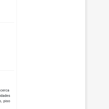
 cerca
idades
, piso