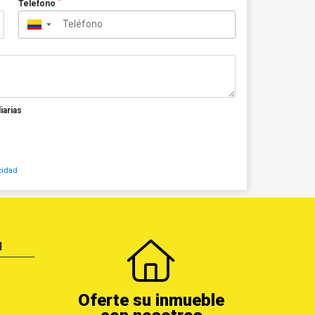
*
Teléfono
▼
iarias
cidad
N
Oferte su inmueble