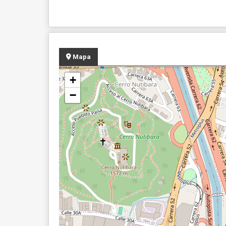
Mapa
+
−