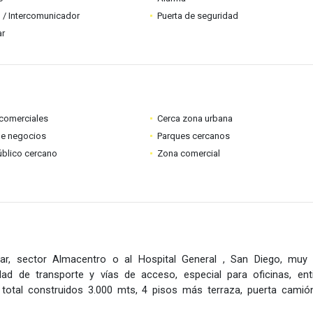
 / Intercomunicador
Puerta de seguridad
ar
comerciales
Cerca zona urbana
de negocios
Parques cercanos
úblico cercano
Zona comercial
ar, sector Almacentro o al Hospital General , San Diego, muy
dad de transporte y vías de acceso, especial para oficinas, ent
a total construidos 3.000 mts, 4 pisos más terraza, puerta camión