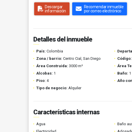
Descargar
Recomendar inmueble
información
por correo electrónico
Detalles del inmueble
País:
Colombia
Depart
Zona / barrio:
Centro Cial, San Diego
Código:
Área Construida:
3000 m²
Área Te
Alcobas:
1
Baño:
1
Piso:
4
Año con
Tipo de negocio:
Alquiler
Características internas
Agua
Baño aux
Electricidad
Adosad