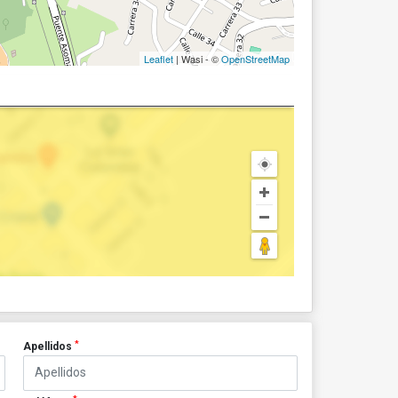
Leaflet
| Wasi - ©
OpenStreetMap
*
Apellidos