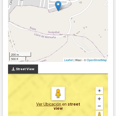
200 m
500 ft
Leaflet
| Wasi - ©
OpenStreetMap
Street View
Ver Ubicación
en
street
view