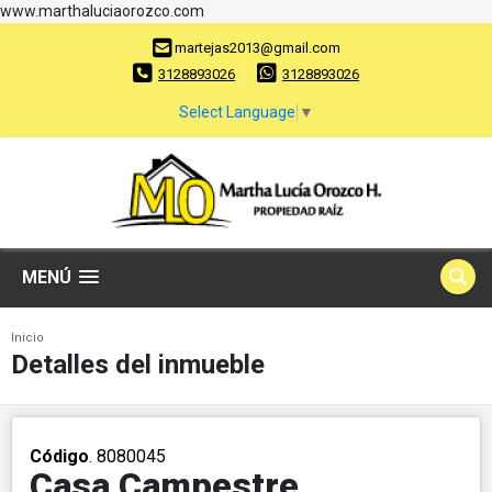
www.marthaluciaorozco.com
martejas2013@gmail.com
3128893026
3128893026
Select Language
▼
MENÚ
Inicio
Detalles del inmueble
Código
. 8080045
Casa Campestre,