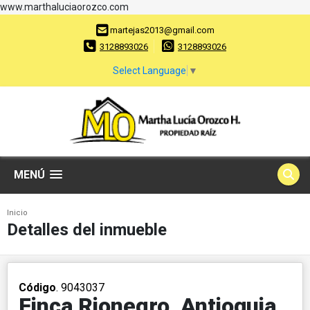
www.marthaluciaorozco.com
martejas2013@gmail.com
3128893026
3128893026
Select Language
▼
MENÚ
Inicio
Detalles del inmueble
Código
. 9043037
Finca Rionegro, Antioquia