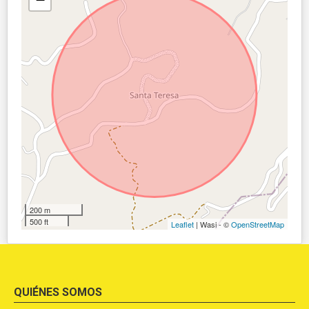
200 m
500 ft
Leaflet
| Wasi - ©
OpenStreetMap
QUIÉNES SOMOS