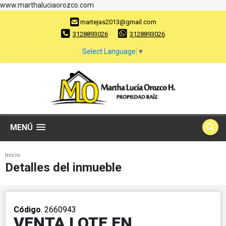
www.marthaluciaorozco.com
martejas2013@gmail.com
3128893026
3128893026
Select Language
▼
MENÚ
Inicio
Detalles del inmueble
Código
. 2660943
VENTA LOTE EN