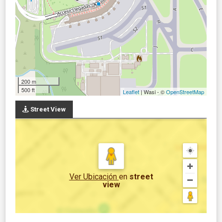
200 m
500 ft
Leaflet
| Wasi - ©
OpenStreetMap
Street View
Ver Ubicación
en
street
view