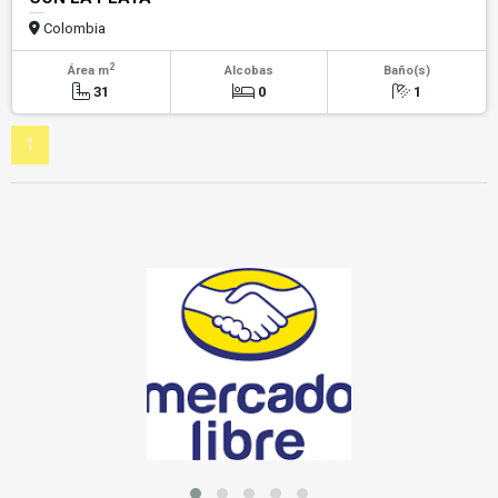
Colombia
2
Área m
Alcobas
Baño(s)
31
0
1
1