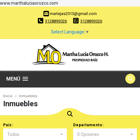
www.marthaluciaorozco.com
martejas2013@gmail.com
3128893026
3128893026
Select Language
▼
MENÚ
Inicio
Inmuebles
Inmuebles
País:
Departamento:
Todos
0 Opciones